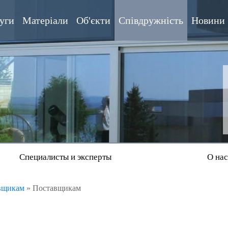
уги
Матеріали
Об'єкти
Співдружність
Новини
Специалисты и эксперты
О на
вщикам
»
Поставщикам