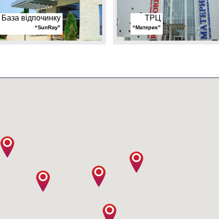
База відпочинку
ТРЦ
“SunRay”
“Материк”