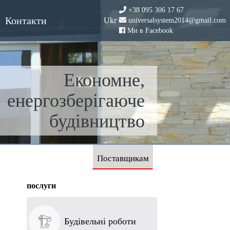
+38 095 306 17 67
Контакти
Ukr
universalsystem2014@gmail.com
Ми в Facebook
Економне,
енергозберігаюче
будівництво
с
Поставщикам
послуги
Будівельні роботи