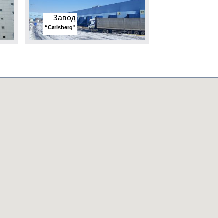
Завод
“Carlsberg”