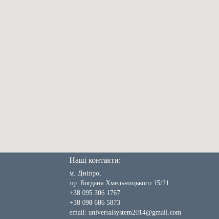
Наші контакти:
м. Дніпро,
пр. Богдана Хмельницького 15/21
+38 095 306 1767
+38 098 686 5873
email:
universalsystem2014@gmail.com