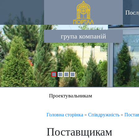
Посл
група компаній
Проектувальникам
Головна сторінка
»
Співдружність
»
Поста
Поставщикам