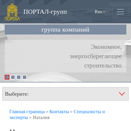
ПОРТАЛ-групп
Rus
(current)
группа компаний
Выберите:
Главная страница
»
Контакты
»
Специалисты и
эксперты
»
Наталия