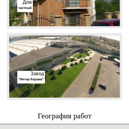
Дом
частный
Завод
“Интер Керама”
География работ