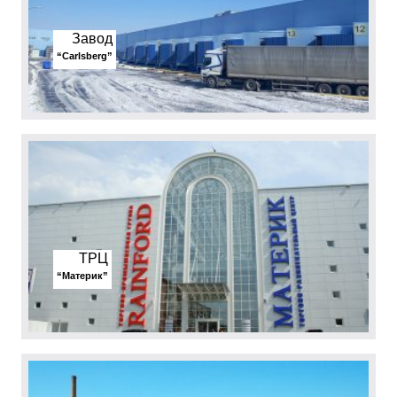
Завод
“Carlsberg”
ТРЦ
“Материк”