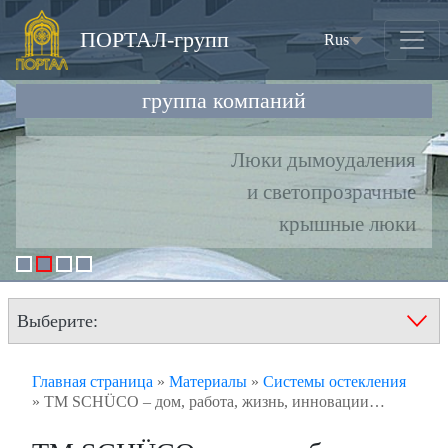
ПОРТАЛ-групп
Rus
(current)
группа компаний
Люки дымоудаления
и светопрозрачные
крышные люки
Выберите:
Главная страница
»
Материалы
»
Системы остекления
»
TM SCHÜCO – дом, работа, жизнь, инновации…