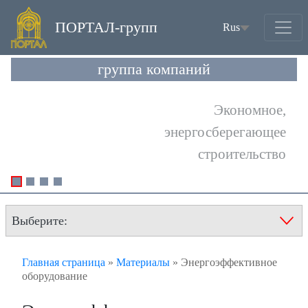
ПОРТАЛ-групп
Rus
(current)
группа компаний
Выберите:
Главная страница
»
Материалы
»
Энергоэффективное
оборудование