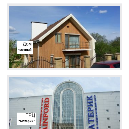
Дом
частный
ТРЦ
“Материк”