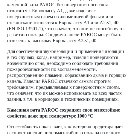
каменной ваты PAROC без поверхностного слоя
относятся к Евроклассу A1, даже изделия с
поверхностным слоем из алюминиевой фольги или
стеклоткани относятся к Евроклассу A1 или A2-s1, d0
(EN ISO 13501-1), что означает, что они не способствуют
развитию пожара. Сэндвич-панели PAROC могут быть
отнесены к высокому Евроклассу A2-s1, d0.
Для обеспечения звукоизоляции и применения изоляции
в тех случаях, когда, например, изделия подвергаются
воздействию огня, необходимо соблюдать требования
пожаробезопасности по воспламеняемости,
распространению пламени, образованию дыма и горящих
капель. Изделия PAROC отвечают самым строгим
требованиям, предъявляемым к поверхностным слоям,
что означает, что их можно использовать во всех частях
здания, в т.ч. в коридорах и технических помещениях.
Каменная вата PAROC сохраняет свои огнестойкие
свойства даже при температуре 1000 °C
Огнестойкость показывает, как материал предотвращает
распространение полномасштабного пожара из одного