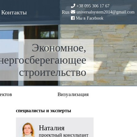
+38 095 306 17 67
Контакты
Rus
universalsystem2014@gmail.com
Мы в Facebook
Экономное,
нергосберегающее
строительство
ектов
Визуализация
cпециалисты и эксперты
Наталия
проектный консультант