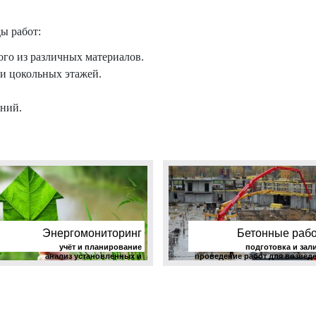
ы работ:
го из различных материалов.
и цокольных этажей.
аний.
Энергомониторинг
Бетонные раб
учёт и планирование
подготовка и зал
анализ установленных и
проведение работ для возвед
фактических параметров
промышленных здан
энергопотребления
сооруж