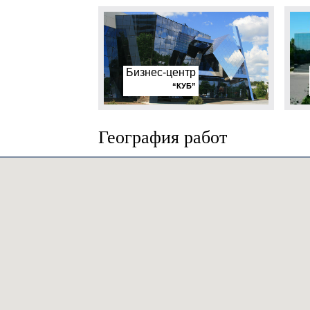
Бизнес-центр
“КУБ”
География работ