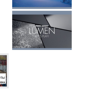
оты
ивка
ения
ий и
ений