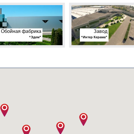
Обойная фабрика
Завод
“Эдем”
“Интер Керама”