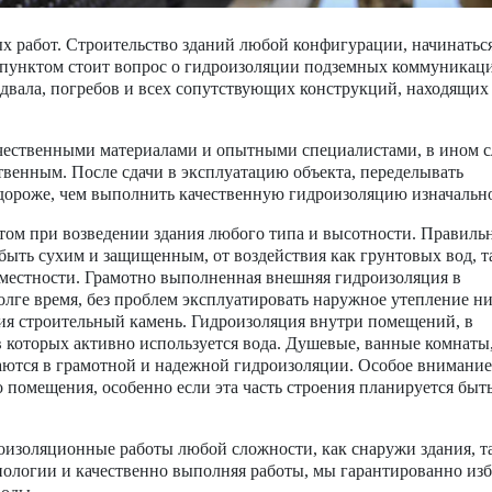
х работ. Строительство зданий любой конфигурации, начинаться
 пунктом стоит вопрос о гидроизоляции подземных коммуникац
двала, погребов и всех сопутствующих конструкций, находящих
ественными материалами и опытными специалистами, в ином с
твенным. После сдачи в эксплуатацию объекта, переделывать
дороже, чем выполнить качественную гидроизоляцию изначальн
ом при возведении здания любого типа и высотности. Правиль
быть сухим и защищенным, от воздействия как грунтовых вод, т
 местности. Грамотно выполненная внешняя гидроизоляция в
олге время, без проблем эксплуатировать наружное утепление н
ния строительный камень. Гидроизоляция внутри помещений, в
в которых активно используется вода. Душевые, ванные комнаты
аются в грамотной и надежной гидроизоляции. Особое внимание
 помещения, особенно если эта часть строения планируется быт
изоляционные работы любой сложности, как снаружи здания, т
нологии и качественно выполняя работы, мы гарантированно из