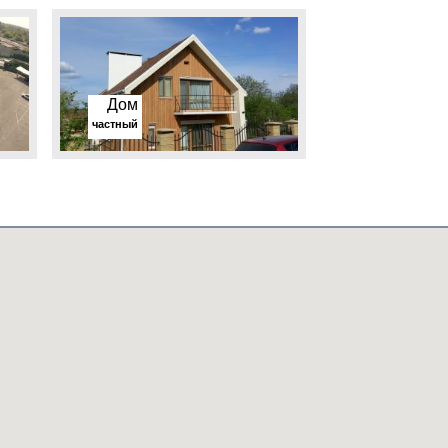
Дом
частный