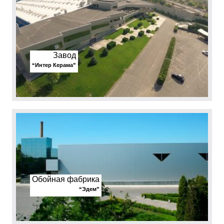
Завод
“Интер Керама”
Обойная фабрика
“Эдем”