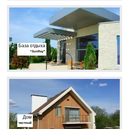
База отдыха
“SunRay”
Дом
частный