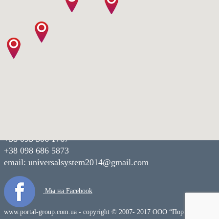
Наши контакты:
г. Днепр,
пр. Богдана Хмельницкого 15/21
+38 095 306 1767
+38 098 686 5873
email:
universalsystem2014@gmail.com
Мы на Facebook
www.portal-group.com.ua - copyright © 2007- 2017 OOO “Портал-