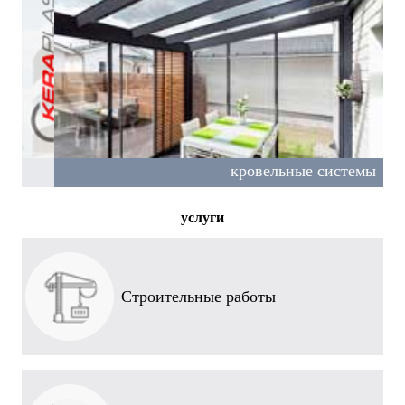
конструкции, зенитные фонари
люки дымоудаления, светопрозрачные кровельные
Кровельные системы
кровельные системы
кровельные системы
услуги
Строительные работы