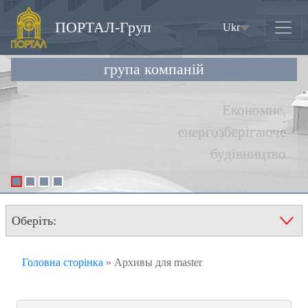
ПОРТАЛ-Груп
Ukr
(current)
група компаній
Оберіть:
Головна сторінка
»
Архивы для master