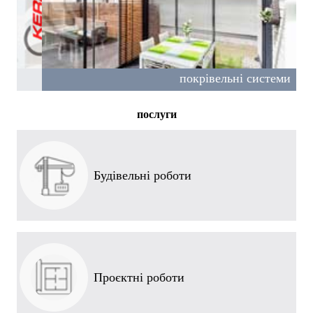
Покрівельні системи
покрівельні системи
покрівельні системи
послуги
Будівельні роботи
Проєктні роботи