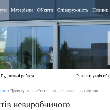
уги
Матеріали
Об'єкти
Співдружність
Новини
Будівельні роботи
Реконструкція об'є
боти
»
Проектування об'єктів невиробничого призначення
ктів невиробничого