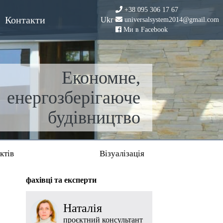
+38 095 306 17 67
Контакти
Ukr
universalsystem2014@gmail.com
Ми в Facebook
Економне,
енергозберігаюче
будівництво
ктів
Візуалізація
фахівці та експерти
Наталія
проєктний консультант