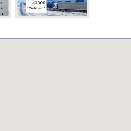
Завод
“Carlsberg”