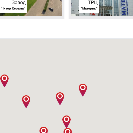
Завод
ТРЦ
“Інтер Керама”
“Материк”