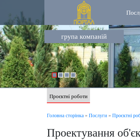
Посл
група компаній
Проєктні роботи
Головна сторінка
»
Послуги
»
Проєктні ро
Проектування об'є