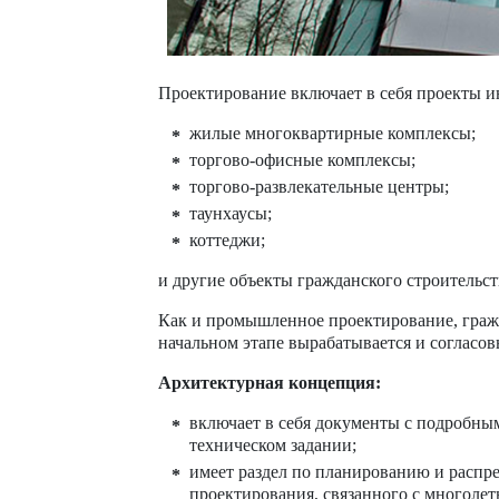
Проектирование включает в себя проекты и
жилые многоквартирные комплексы;
торгово-офисные комплексы;
торгово-развлекательные центры;
таунхаусы;
коттеджи;
и другие объекты гражданского строительст
Как и промышленное проектирование, гражд
начальном этапе вырабатывается и согласов
Архитектурная концепция:
включает в себя документы с подробны
техническом задании;
имеет раздел по планированию и распре
проектирования, связанного с многоле