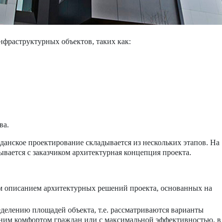
нфраструктурных объектов, таких как:
ва.
анское проектирование складывается из нескольких этапов. На
ывается с заказчиком архитектурная концепция проекта.
м описанием архитектурных решений проекта, основанных на
делению площадей объекта, т.е. рассматриваются варианты
тним комфортом граждан или с максимальной эффективностью, в