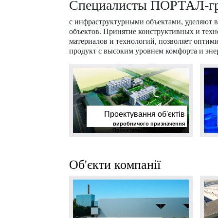
Специалисты ПОРТАЛ-гр
с инфраструктурными объектами, уделяют в
объектов. Принятие конструктивных и тех
материалов и технологий, позволяет оптими
продукт с высоким уровнем комфорта и эне
Проектування об'єктів
виробничого призначення
Проєктувальники компанії
виконують складні замовлення,
знаходять ефективні способи...
Об'єкти компанії