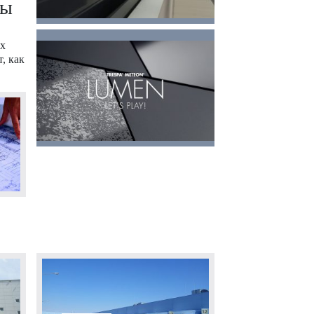
ты
ых
, как