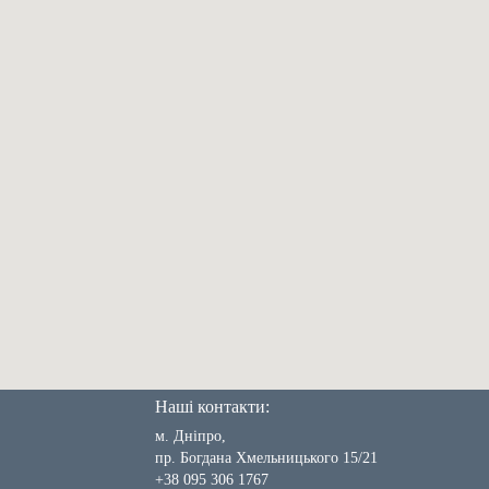
Наші контакти:
м. Дніпро,
пр. Богдана Хмельницького 15/21
+38 095 306 1767