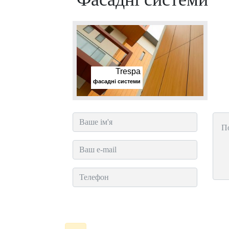
Trespa
фасадні системи