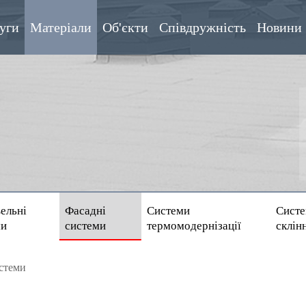
уги
Матеріали
Об'єкти
Співдружність
Новини
ельні
Фасадні
Системи
Сист
ми
системи
термомодернізації
склін
стеми