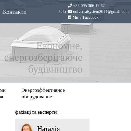
+38 095 306 17 67
Контакти
Ukr
universalsystem2014@gmail.com
Ми в Facebook
еми
Энергоэффективное
ня
оборудование
фахівці та експерти
Наталія