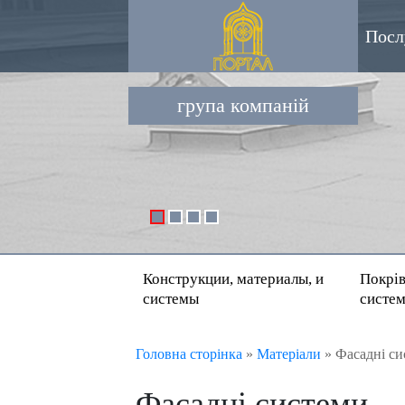
Посл
група компаній
Конструкции, материалы, и
Покрів
системы
систе
Головна сторінка
»
Матеріали
»
Фасадні си
Фасадні системи