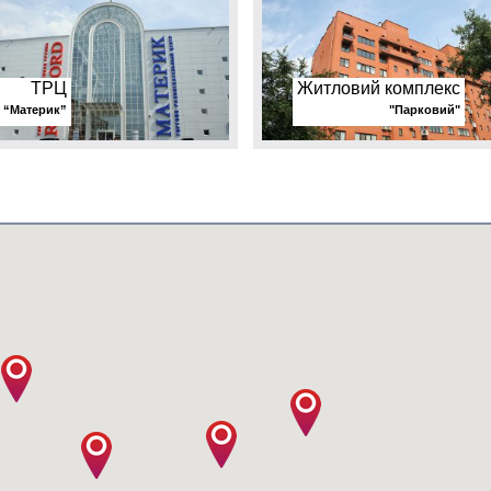
ТРЦ
Житловий комплекс
“Материк”
"Парковий"